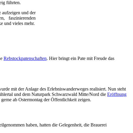
eig führten.
 aufzeigen und der
, faszinierenden
e und vieles mehr.
ue
Rebstockpatenschaften
. Hier bringt ein Pate mit Freude das
rde mit der Anlage des Erlebniswanderweges realisiert. Nun steht
ühlertal und dem Naturpark Schwarzwald Mitte/Nord die
Eröffnung
 gerne ab Ostermontag der Öffentlichkeit zeigen.
ilgenommen haben, hatten die Gelegenheit, die Brauerei