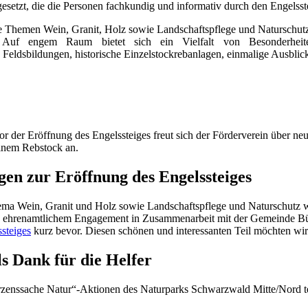
gesetzt, die die Personen fachkundig und informativ durch den Engelsst
e Themen Wein, Granit, Holz sowie Landschaftspflege und Naturschutz
Auf engem Raum bietet sich ein Vielfalt von Besonderheiten
Feldsbildungen, historische Einzelstockrebanlagen, einmalige Ausblick
r der Eröffnung des Engelssteiges freut sich der Förderverein über ne
inem Rebstock an.
gen zur Eröffnung des Engelssteiges
a Wein, Granit und Holz sowie Landschaftspflege und Naturschutz wu
n ehrenamtlichem Engagement in Zusammenarbeit mit der Gemeinde B
steiges
kurz bevor. Diesen schönen und interessanten Teil möchten wir
s Dank für die Helfer
erzenssache Natur“-Aktionen des Naturparks Schwarzwald Mitte/Nord te