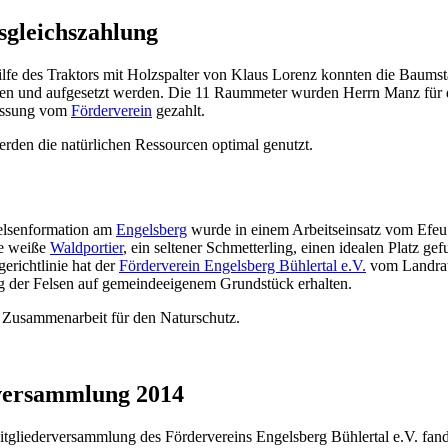
sgleichszahlung
ilfe des Traktors mit Holzspalter von Klaus Lorenz konnten die Bau
en und aufgesetzt werden. Die 11 Raummeter wurden Herrn Manz für 
assung vom
Förderverein
gezahlt.
rden die natürlichen Ressourcen optimal genutzt.
elsenformation am
Engelsberg
wurde in einem Arbeitseinsatz vom Efeu 
e weiße
Waldportier
, ein seltener Schmetterling, einen idealen Platz 
erichtlinie hat der
Förderverein Engelsberg Bühlertal e.V.
vom Landrat
g der Felsen auf gemeindeeigenem Grundstück erhalten.
 Zusammenarbeit für den Naturschutz.
versammlung 2014
tgliederversammlung des Fördervereins Engelsberg Bühlertal e.V. fand 